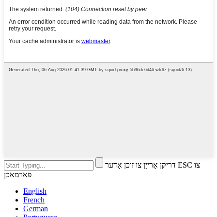
דריקן אַרייַן צו זוכן אָדער ESC צו
פאַרמאַכן
English
French
German