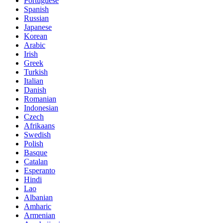
Portuguese
Spanish
Russian
Japanese
Korean
Arabic
Irish
Greek
Turkish
Italian
Danish
Romanian
Indonesian
Czech
Afrikaans
Swedish
Polish
Basque
Catalan
Esperanto
Hindi
Lao
Albanian
Amharic
Armenian