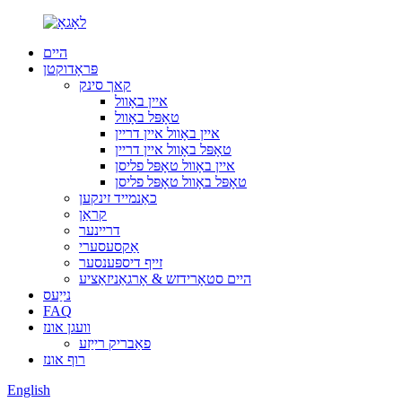
היים
פּראָדוקטן
קאך סינק
איין באָוול
טאָפּל באָוול
איין באָוול איין דריין
טאָפּל באָוול איין דריין
איין באָוול טאָפּל פליסן
טאָפּל באָוול טאָפּל פליסן
כאַנמייד זינקען
קראַן
דריינער
אַקסעסערי
זייף דיספּענסער
היים סטאָרידזש & אָרגאַניזאַציע
נייַעס
FAQ
וועגן אונז
פאַבריק רייַזע
רוף אונז
English