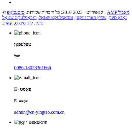
AMP מאָביל
-
© קאַפּירייט - 2010-2023: כל הזכויות שמורות.
סיטעמאַפּ
נאַנאָ סינק
,
שפּיץ בארג זינקען
,
ומבאַפלעקט שטאָל
,
ומבאַפלעקט שטאָל
,
סינק
,
קיך סינקס
,
קאָרב
טעלעפאָן
טעל
0086-18028361666
E- פּאָסט
E- פּאָסט
admin@cn-yingtao.com.cn