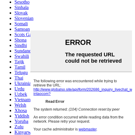
Sesotho
Sinhala
Slovak
Slovenian
Somali
Samoan
Scots Gaelic
Shona
Sindhi
Sundanese
Swahili
Tajik
Tamil
Telugu
Thai
Ukrainian
Urdu
Uzbek
Vietnamese
Welsh
Xhosa
Yiddish
Yoruba
Zulu
Kinyarwanda