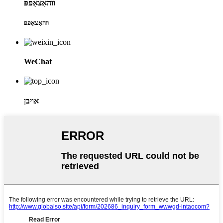
ווהאַצאַפּפּ
ווהאַצאַפּפּ
WeChat
אויבן