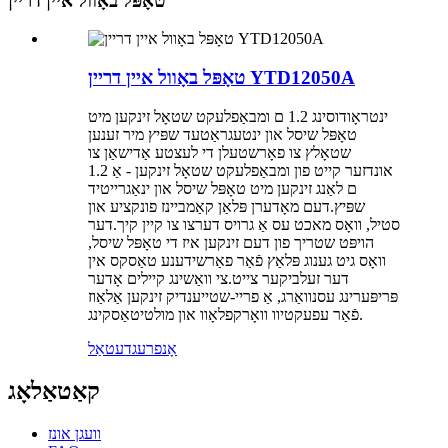
טאָפּל באָוול איין דריין
טאָפּל באָוול איין דריין YTD12050A
ינטראָודוסינג 1.2 ם ומבאַפלעקט שטאָל זינקען מיט
טאָפּל שיסל און ינטעגראַטעד שפּיץ מיר זענען
שטאָלץ צו פאָרשטעלן די לעצטע אַדישאַן צו
אונדזער קייט פון ומבאַפלעקט שטאָל זינקען - אַ 1.2
ם לאַנג זינקען מיט טאָפּל שיסל און ינאַגרייטיד
שפּיץ.דעם מאָדערן פּלאַן קאַמביינז פונקציע און
סטיל, וואָס מאכט עס אַ גרויס דערצו צו קיין קיך.דער
הויפּט שטריך פון דעם זינקען איז די טאָפּל שיסל,
וואָס גיט גענוג פּלאַץ פֿאַר פאַרשידענע טאַסקס אין
דער זעלביקער צייט.צי וואַשינג קיילים אָדער
פּריפּערינג עסנוואַרג, אַ פריי-שטייענדיק זינקען אַלאַוז
פֿאַר עפעקטיוו וואָרקפלאָוו און מולטיטאַסקינג.
אָנפרעג
דעטאַל
קאַטאַלאָג
וועגן אונז