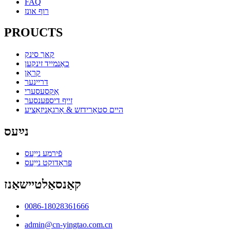
FAQ
רוף אונז
PROUCTS
קאך סינק
כאַנמייד זינקען
קראַן
דריינער
אַקסעסערי
זייף דיספּענסער
היים סטאָרידזש & אָרגאַניזאַציע
נײַעס
פֿירמע נייַעס
פּראָדוקט נייַעס
קאַנסאַלטיישאַנז
0086-18028361666
admin@cn-yingtao.com.cn