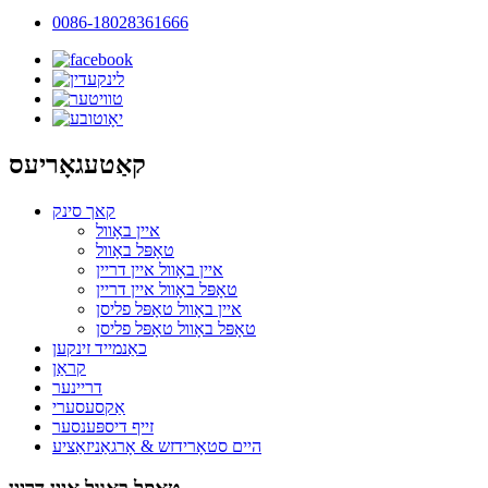
0086-18028361666
קאַטעגאָריעס
קאך סינק
איין באָוול
טאָפּל באָוול
איין באָוול איין דריין
טאָפּל באָוול איין דריין
איין באָוול טאָפּל פליסן
טאָפּל באָוול טאָפּל פליסן
כאַנמייד זינקען
קראַן
דריינער
אַקסעסערי
זייף דיספּענסער
היים סטאָרידזש & אָרגאַניזאַציע